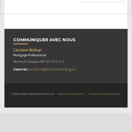
COMMUNIQUER AVEC NOUS
Carolann Bishop
Mortgage Professional
Permis d’initiateur #07-07-TH171-1
Courriel:
carolannb@dominionlending.ca
© 2026 Centres Hypothécaires Dominion
Conditions d’utilisation
|
Politique de confidentialité